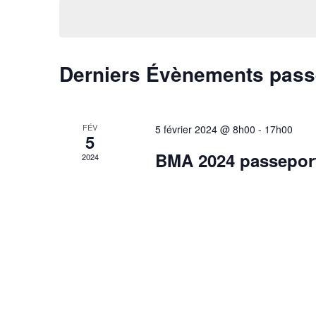
une
vues
date.
Évènements
Derniers Évènements pas
FÉV
5 février 2024 @ 8h00
-
17h00
5
BMA 2024 passeport
2024