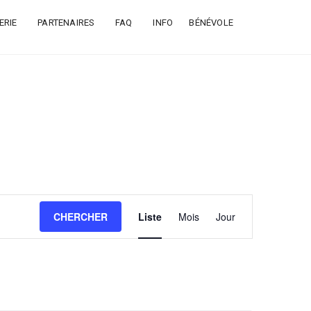
ERIE
PARTENAIRES
FAQ
INFO
BÉNÉVOLE
Navigation
CHERCHER
Liste
Mois
Jour
de
vues
Évènement