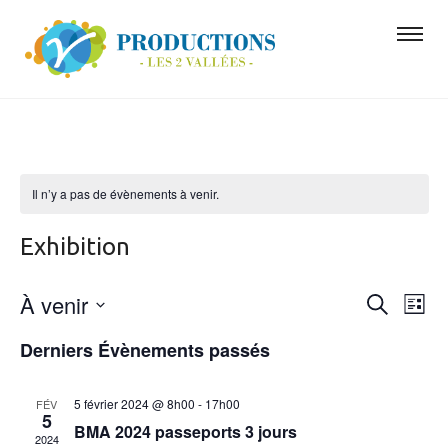
Il n’y a pas de évènements à venir.
Exhibition
À venir
Nav
Recher
Recherche
Liste
de
Sélectionnez
et
Derniers Évènements passés
une
vue
navigat
date.
Évè
de
5 février 2024 @ 8h00
-
17h00
FÉV
5
BMA 2024 passeports 3 jours
vues
2024