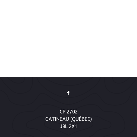
Évènem
CP 2702
GATINEAU (QUÉBEC)
J8L 2X1