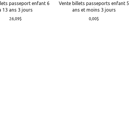
llets passeport enfant 6
Vente billets passeports enfant 5
à 13 ans 3 jours
ans et moins 3 jours
26,09
$
0,00
$