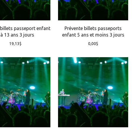
billets passeport enfant
Prévente billets passeports
 à 13 ans 3 jours
enfant 5 ans et moins 3 jours
19,13
$
0,00
$