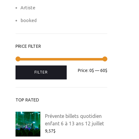
Artiste
booked
PRICE FILTER
Min
Max
Price:
0$
—
60$
FILTER
price
price
TOP RATED
Prévente billets quotidien
enfant 6 à 13 ans 12 juillet
9,57
$