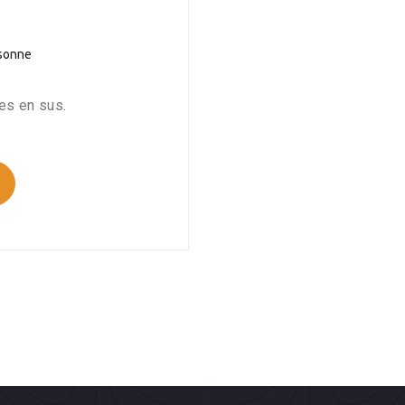
sonne
es en sus.