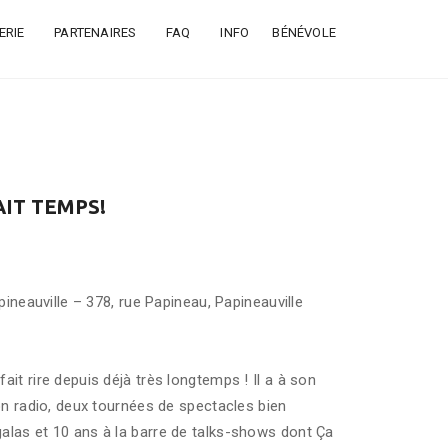
ERIE
PARTENAIRES
FAQ
INFO
BÉNÉVOLE
AIT TEMPS!
pineauville – 378, rue Papineau, Papineauville
it rire depuis déjà très longtemps ! Il a à son
on radio, deux tournées de spectacles bien
las et 10 ans à la barre de talks-shows dont Ça